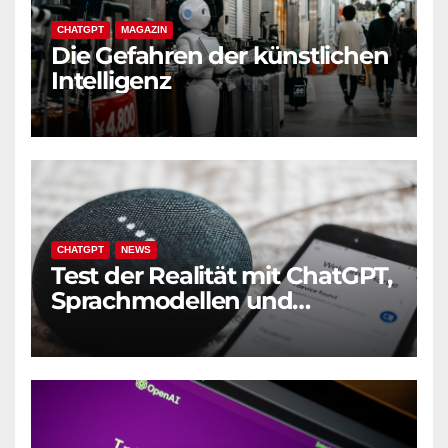
CHATGPT
MAGAZIN
Die Gefahren der künstlichen
Intelligenz
CHATGPT
NEWS
Test der Realität mit ChatGPT,
Sprachmodellen und
Generativer KI