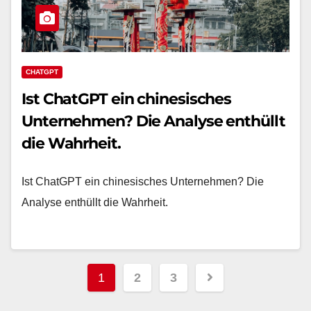
CHATGPT
Ist ChatGPT ein chinesisches
Unternehmen? Die Analyse enthüllt
die Wahrheit.
Ist ChatGPT ein chinesisches Unternehmen? Die
Analyse enthüllt die Wahrheit.
Seitennummerierun
1
2
3
der