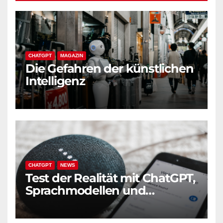
CHATGPT
MAGAZIN
Die Gefahren der künstlichen
Intelligenz
CHATGPT
NEWS
Test der Realität mit ChatGPT,
Sprachmodellen und
Generativer KI